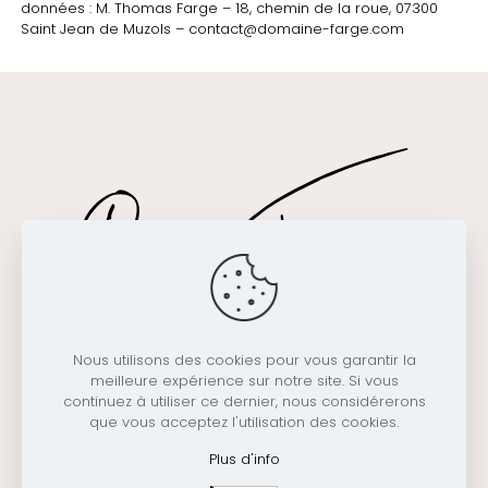
données : M. Thomas Farge – 18, chemin de la roue, 07300
Saint Jean de Muzols –
contact@domaine-farge.com
Nous utilisons des cookies pour vous garantir la
Domaine Farge – 18, Chemin de la roue, 07300 Saint Jean
meilleure expérience sur notre site. Si vous
de Muzols – Tél :
+33 (0)4 75 06 58 49
– Email :
continuez à utiliser ce dernier, nous considérerons
contact@domaine-farge.com
que vous acceptez l'utilisation des cookies.
Alcohol abuse is dangerous for your health, consume in
moderation |
Legal Notice
|
GDPR
| ©
Licom Développement
Plus d'info