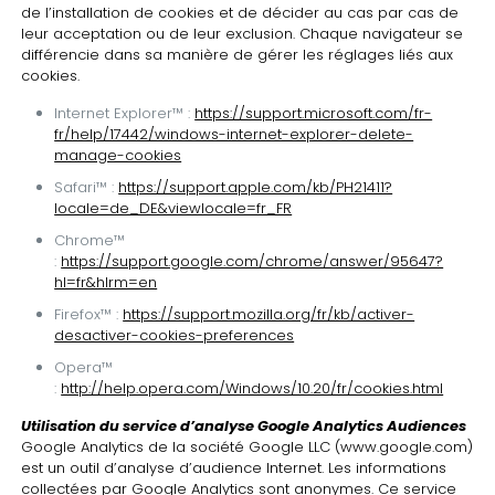
de l’installation de cookies et de décider au cas par cas de
leur acceptation ou de leur exclusion. Chaque navigateur se
différencie dans sa manière de gérer les réglages liés aux
cookies.
Internet Explorer™ :
https://support.microsoft.com/fr-
fr/help/17442/windows-internet-explorer-delete-
manage-cookies
Safari™ :
https://support.apple.com/kb/PH21411?
locale=de_DE&viewlocale=fr_FR
Chrome™
:
https://support.google.com/chrome/answer/95647?
hl=fr&hlrm=en
Firefox™ :
https://support.mozilla.org/fr/kb/activer-
desactiver-cookies-preferences
Opera™
:
http://help.opera.com/Windows/10.20/fr/cookies.html
Utilisation du service d’analyse
Google Analytics Audiences
Google Analytics de la société Google LLC (
www.google.com
)
est un outil d’analyse d’audience Internet. Les informations
collectées par Google Analytics sont anonymes. Ce service