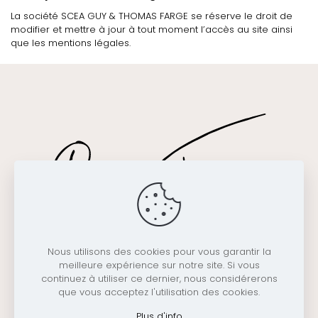
La société SCEA GUY & THOMAS FARGE se réserve le droit de
modifier et mettre à jour à tout moment l’accès au site ainsi
que les mentions légales.
Nous utilisons des cookies pour vous garantir la
Domaine Farge – 18, Chemin de la roue, 07300 Saint Jean
meilleure expérience sur notre site. Si vous
de Muzols – Tél :
+33 (0)4 75 06 58 49
– Email :
continuez à utiliser ce dernier, nous considérerons
contact@domaine-farge.com
que vous acceptez l'utilisation des cookies.
Alcohol abuse is dangerous for your health, consume in
moderation |
Legal Notice
|
GDPR
| ©
Licom Développement
Plus d'info